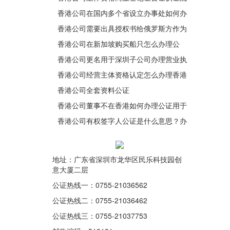
程是什么？
香港公司在国内多个省设立办事处如何办
理公证？
香港公司需要出具授权书给俄罗斯方作为
销售代理使用如何公证？
香港公司在新加坡购买船只怎么办理公
证？
香港公司更名用于深圳子公司办理营业执
照相关信息更新怎么办理公证？
香港公司经营主体资格认定怎么办理香港
律师公证？
香港公司全套资料公证
香港公司董事不在香港如何办理公证用于
在深圳设立外商投资企业呢？
香港公司有权签字人公证是什么意思？办
理流程是怎样的呢？
地址：广东省深圳市龙华区民乐科技园创
意大厦二层
公证热线一：0755-21036562
公证热线二：0755-21036462
公证热线三：0755-21037753