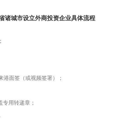
省诸城市设立外商投资企业具体流程
；
来港面签（或视频签署）；
盖专用转递章；
。