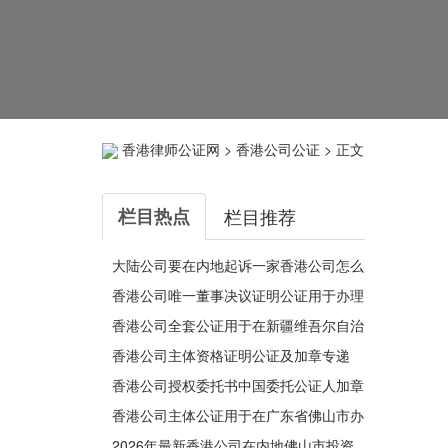
香港律师公证网
>
香港公司公证
> 正文
栏目热点
栏目推荐
大陆公司要在内地起诉一家香港公司怎么
办理其主体资格证明公证？
香港公司唯一董事决议证明公证用于办理
变更深圳公司有权签字人
香港公司全套公证用于在新疆维吾尔自治
区阿克苏市办理收购股权
香港公司主体资格证明公证及加章专递
香港公司授权委托书中国委托公证人加章
转递公证用于在内地法院诉讼
香港公司主体公证用于在广东省佛山市办
理申请数字证书参加竞拍国有建设用地使
2026年最新香港公司在内地佛山市投资