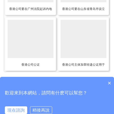
香港公司要在广州法院起诉内地
香港公司要在山东省青岛市设立
公司怎么办理授权委托书公证
外商投资企业怎么办理简化版香
港公证文书呢？
香港公司公证
香港公司主体加章转递公证用于
在北京市办理收购股权事宜之用
×
歡迎來到本網站，請問有什麽可以幫您？
Copyright © 2015-2026
香港律师公证网
版权所有
粤公网安备44030902001495号
現在諮詢
稍後再說
热线：
0755-21036462
、
0755-21036562