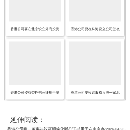
香港公司要在北京设立外商投资
香港公司要在珠海设立公司怎么
企业怎么办理简化版香港公证文
办理唯一董事决议证明公证呢？
书呢？
香港公司授权委托书公证用于澳
香港公司要收购股权入股一家北
门注册商标怎么办理呢？
京公司怎么办理香港公司董事决
议证明公证呢？
延伸阅读：
香港公司唯一董事决议证明简化版公证书用于在南京办
(2026-04-23)