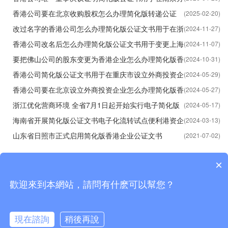
理股权质押之用
香港公司要在北京收购股权怎么办理简化版转递公证
(2025-02-20)
书？
改过名字的香港公司怎么办理简化版公证文书用于在浙
(2024-11-27)
江省嘉兴市设立公司呢？
香港公司改名后怎么办理简化版公证文书用于变更上海
(2024-11-07)
公司的股东名称呢？
要把佛山公司的股东变更为香港企业怎么办理简化版香
(2024-10-31)
港公证文书呢？
香港公司简化版公证文书用于在重庆市设立外商投资企
(2024-05-29)
业要怎么办理呢？
香港公司要在北京设立外商投资企业怎么办理简化版香
(2024-05-27)
港公证文书呢？
浙江优化营商环境 全省7月1日起开始实行电子简化版
(2024-05-17)
香港公证文书
海南省开展简化版公证文书电子化流转试点便利港资企
(2024-03-13)
业登记
山东省日照市正式启用简化版香港企业公证文书
(2021-07-02)
×
歡迎來到本網站，請問有什麽可以幫您？
Copyright © 2015-2026
香港律师公证网
版权所有
粤公网安备44030902001495号
現在諮詢
稍後再說
热线：
0755-21036462
、
0755-21036562