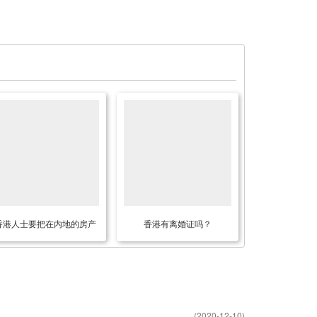
香港人士要把在内地的房产
香港有离婚证吗？
赠予给小孩怎么办理赠与书
公证？
(2020-12-10)