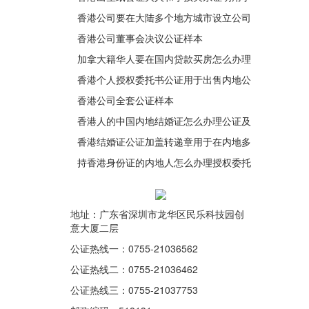
深圳办理入学手续
香港公司要在大陆多个地方城市设立公司
需要办理几套公证书呢？
香港公司董事会决议公证样本
加拿大籍华人要在国内贷款买房怎么办理
加拿大护照翻译公证认证？
香港个人授权委托书公证用于出售内地公
司股权
香港公司全套公证样本
香港人的中国内地结婚证怎么办理公证及
外交部认证用于在香港继承遗产呢？
香港结婚证公证加盖转递章用于在内地多
个城市法院办理离婚手续
持香港身份证的内地人怎么办理授权委托
书公证用于出售名下深圳的房产呢？
地址：广东省深圳市龙华区民乐科技园创
意大厦二层
公证热线一：0755-21036562
公证热线二：0755-21036462
公证热线三：0755-21037753