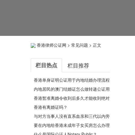
香港律师公证网
>
常见问题
> 正文
栏目热点
栏目推荐
香港单身证明公证用于内地结婚办理流程
最新指引
内地居民的澳门结婚证怎么做转递公证用
于办理银行贷款用呢？
香港暂准离婚令收到后多久才能收到绝对
离婚判令？
香港有离婚证吗？
与对方当事人没有直系血亲和三代以内旁
系血亲关系的声明是什么意思呢？
要在内地给香港未成年子女买房怎么办理
法定监护人声明书公证呢？
什么是国际公证人Notary Public？