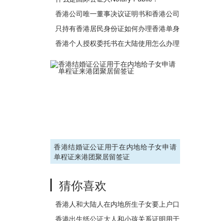
香港公司唯一董事决议证明书和香港公司
董事决议证明书有什么区别？
只持有香港居民身份证如何办理香港单身
证明公证用于内地购房买楼？
香港个人授权委托书在大陆使用怎么办理
公证认证？
香港结婚证公证用于在内地给子女申请
单程证来港团聚居留签证
猜你喜欢
香港人和大陆人在内地所生子女要上户口
怎么办理香港结婚证公证？
香港出生纸公证大人和小孩关系证明用于