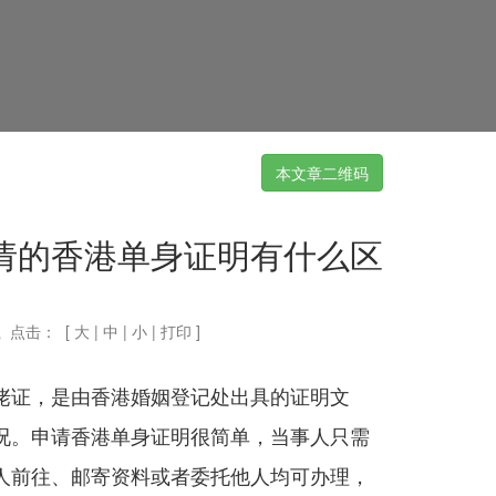
本文章二维码
请的香港单身证明有什么区
？
 点击：
[
大
|
中
|
小
|
打印
]
佬证，是由香港婚姻登记处出具的证明文
况。申请香港单身证明很简单，当事人只需
人前往、邮寄资料或者委托他人均可办理，