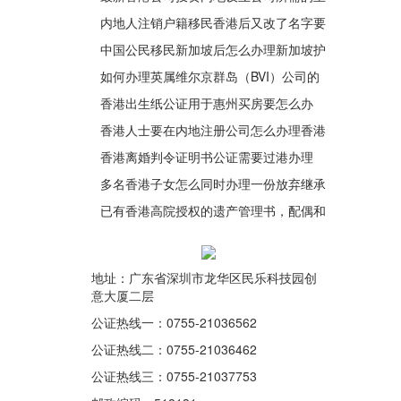
体公证书办理说明
内地人注销户籍移民香港后又改了名字要
如何办理公证都是同一个人呢？
中国公民移民新加坡后怎么办理新加坡护
照和原中国身份证是同一人证明公证
如何办理英属维尔京群岛（BVI）公司的
公证认证？
香港出生纸公证用于惠州买房要怎么办
理？
香港人士要在内地注册公司怎么办理香港
身份证公证？
香港离婚判令证明书公证需要过港办理
吗？
多名香港子女怎么同时办理一份放弃继承
遗产声明书公证并加盖转递章呢？
已有香港高院授权的遗产管理书，配偶和
子女怎么办理香港死者的亲属关系及遗嘱
状况声明书公证？
地址：广东省深圳市龙华区民乐科技园创
意大厦二层
公证热线一：0755-21036562
公证热线二：0755-21036462
公证热线三：0755-21037753