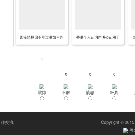
因疫情原因不能过港如何办
香港个人证词声明公证用于
理香港结婚证公证用于内地
作为证据在内地法院诉讼使
上户口呢？
用
1
0
0
0
震惊
不解
愤怒
杯具
合作交流
Copyright © 2015
粤公