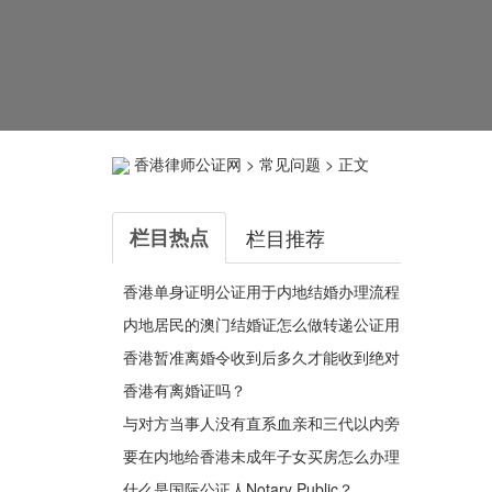
香港律师公证网
>
常见问题
> 正文
栏目热点
栏目推荐
香港单身证明公证用于内地结婚办理流程
最新指引
内地居民的澳门结婚证怎么做转递公证用
于办理银行贷款用呢？
香港暂准离婚令收到后多久才能收到绝对
离婚判令？
香港有离婚证吗？
与对方当事人没有直系血亲和三代以内旁
系血亲关系的声明是什么意思呢？
要在内地给香港未成年子女买房怎么办理
法定监护人声明书公证呢？
什么是国际公证人Notary Public？