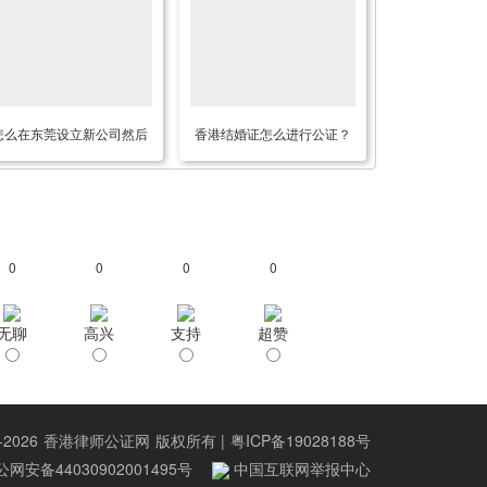
怎么在东莞设立新公司然后
香港结婚证怎么进行公证？
用香港公司全资控股呢？
办理香港结婚证公证需要预
约吗？
0
0
0
0
无聊
高兴
支持
超赞
-2026
香港律师公证网
版权所有 |
粤ICP备19028188号
网安备44030902001495号
中国互联网举报中心