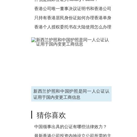
香港公司唯一董事决议证明书和香港公司
董事决议证明书有什么区别？
只持有香港居民身份证如何办理香港单身
证明公证用于内地购房买楼？
香港个人授权委托书在大陆使用怎么办理
公证认证？
新西兰护照和中国护照是同一人公证认
证用于国内变更工商信息
猜你喜欢
中国领事出具的公证有哪些法律效力？
最新香港公司投资内地设立公司所需的主