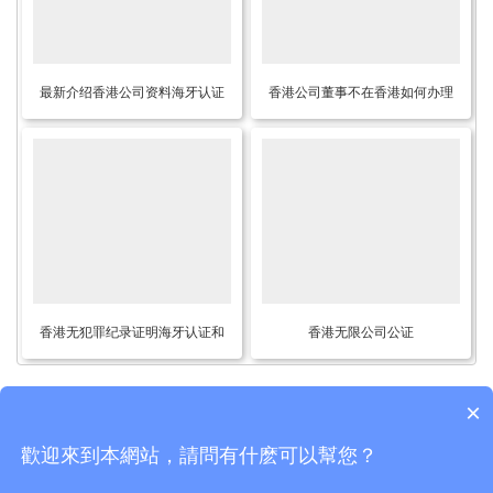
最新介绍香港公司资料海牙认证
香港公司董事不在香港如何办理
需要怎么做？
公证用于在深圳设立外商投资企
业呢？
香港无犯罪纪录证明海牙认证和
香港无限公司公证
使馆认证有什么区别？
×
歡迎來到本網站，請問有什麽可以幫您？
Copyright © 2015-2026
香港律师公证网
版权所有