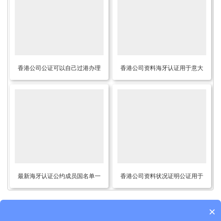
香港公司公证可以自己过港办理
香港公司资料海牙认证用于意大
吗？
利设立公司需要怎么做？
最新海牙认证公约成员国名单一
香港公司资料状况证明公证用于
览表
上海收购公司股权怎么做呢？
×