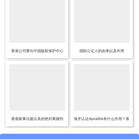
香港公司要向中国版权保护中心
国际公证人的由来以及作用
申请软件著作权怎么办理主体资
格证明公证？
香港家事法庭出具的绝对离婚判
海牙认证Apostille有什么作用？香
令遗失了要如何补领核证副本用
港公司能办理海牙认证吗？
于内地结婚呢？