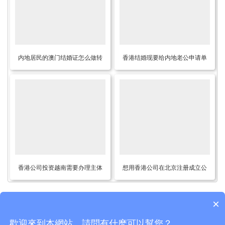
内地居民的澳门结婚证怎么做转
香港结婚现要给内地老公申请单
递公证用于办理银行贷款用呢？
程证来香港定居怎么办理结婚证
公证？多久能拿到？费用多少？
香港公司投资越南需要办理主体
想用香港公司在北京注册成立公
信息公证认证可以在香港做吗？
司得怎么做？
×
歡迎來到本網站，請問有什麽可以幫您？
Copyright © 2015-2026
香港律师公证网
版权所有