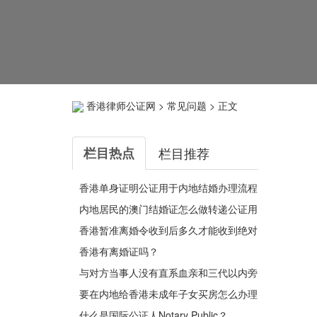
香港律师公证网
>
常见问题
> 正文
栏目热点
栏目推荐
香港单身证明公证用于内地结婚办理流程
最新指引
内地居民的澳门结婚证怎么做转递公证用
于办理银行贷款用呢？
香港暂准离婚令收到后多久才能收到绝对
离婚判令？
香港有离婚证吗？
与对方当事人没有直系血亲和三代以内旁
系血亲关系的声明是什么意思呢？
要在内地给香港未成年子女买房怎么办理
法定监护人声明书公证呢？
什么是国际公证人Notary Public？