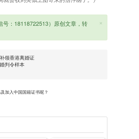
×
号：18118722513）原创文章，转
补领香港离婚证
婚判令样本
书及加入中国国籍证书呢？