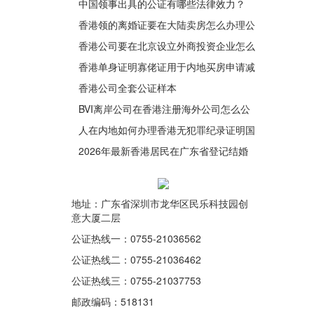
师办理加章转递手续呢？
中国领事出具的公证有哪些法律效力？
香港领的离婚证要在大陆卖房怎么办理公
证手续？
香港公司要在北京设立外商投资企业怎么
办理简化版香港公证文书呢？
香港单身证明寡佬证用于内地买房申请减
税需要办理律师楼公证
香港公司全套公证样本
BVI离岸公司在香港注册海外公司怎么公
证用于在内地法院诉讼呢？
人在内地如何办理香港无犯罪纪录证明国
际海牙认证用于申请厄瓜多尔签证？
2026年最新香港居民在广东省登记结婚
办理单身声明公证书流程说明
地址：广东省深圳市龙华区民乐科技园创
意大厦二层
公证热线一：0755-21036562
公证热线二：0755-21036462
公证热线三：0755-21037753
邮政编码：518131