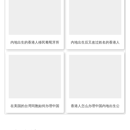
内地出生的香港人移民葡萄牙所
内地出生后又改过姓名的香港人
需的中英文出生公证书海牙认证
怎么办理曾用名公证及外交部领
如何办理？
事认证呢？
在美国的台湾同胞如何办理中国
香港人怎么办理中国内地出生公
内地无犯罪记录公证书用于申请
证海牙认证用于移民新加坡呢？
美国签证？