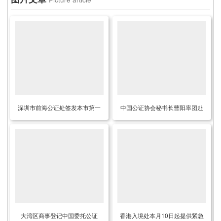
深圳市前海公证处签发本市第一
中国公证协会秘书长曹阳率团赴
份海外远程视频电子公证书
蒙古出席国际公证联盟亚委会第
九次会议并访问日本
大湾区商事登记中国委托公证
香港入境处本月10日起提供紧急