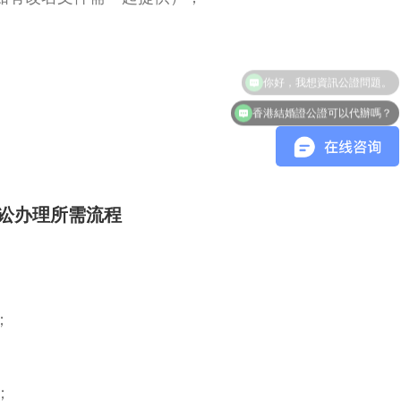
香港結婚證公證可以代辦嗎？
讼办理所需流程
；
；