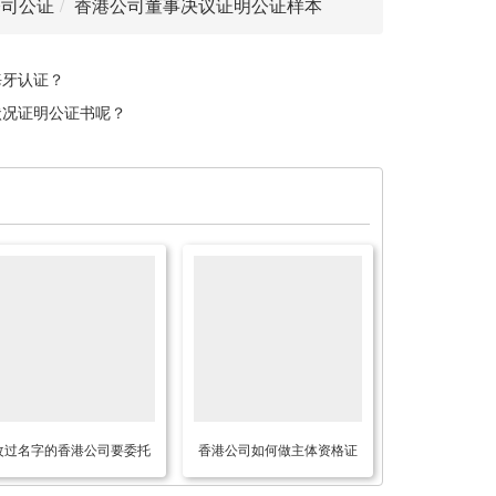
公司公证
香港公司董事决议证明公证样本
海牙认证？
状况证明公证书呢？
改过名字的香港公司要委托
香港公司如何做主体资格证
大陆律师在内地打官司怎么
明公证认证用于越南设立公