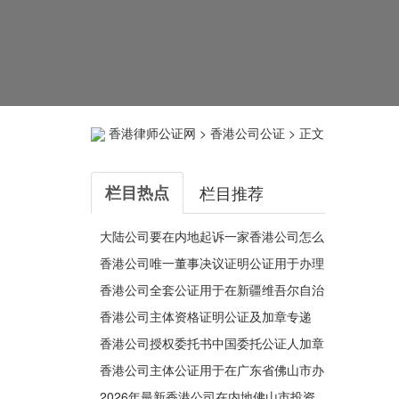
香港律师公证网
>
香港公司公证
> 正文
栏目热点
栏目推荐
大陆公司要在内地起诉一家香港公司怎么
办理其主体资格证明公证？
香港公司唯一董事决议证明公证用于办理
变更深圳公司有权签字人
香港公司全套公证用于在新疆维吾尔自治
区阿克苏市办理收购股权
香港公司主体资格证明公证及加章专递
香港公司授权委托书中国委托公证人加章
转递公证用于在内地法院诉讼
香港公司主体公证用于在广东省佛山市办
理申请数字证书参加竞拍国有建设用地使
2026年最新香港公司在内地佛山市投资