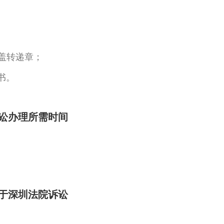
盖转递章；
书。
讼办理所需时间
。
于深圳法院诉讼