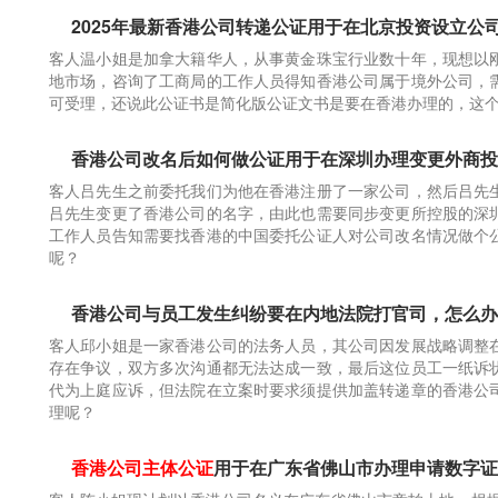
2025年最新香港公司转递公证用于在北京投资设立公
客人温小姐是加拿大籍华人，从事黄金珠宝行业数十年，现想以
地市场，咨询了工商局的工作人员得知香港公司属于境外公司，
可受理，还说此公证书是简化版公证文书是要在香港办理的，这
香港公司改名后如何做公证用于在深圳办理变更外商投
客人吕先生之前委托我们为他在香港注册了一家公司，然后吕先
吕先生变更了香港公司的名字，由此也需要同步变更所控股的深
工作人员告知需要找香港的中国委托公证人对公司改名情况做个
呢？
香港公司与员工发生纠纷要在内地法院打官司，怎么办
客人邱小姐是一家香港公司的法务人员，其公司因发展战略调整
存在争议，双方多次沟通都无法达成一致，最后这位员工一纸诉
代为上庭应诉，但法院在立案时要求须提供加盖转递章的香港公
理呢？
香港公司主体公证
用于在广东省佛山市办理申请数字证