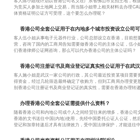
客人陈小姐现计划以香港公司名义在广东省佛山市竞拍土地，根据
为竞买人参加土地网上交易，而当陈小姐带上相关材料去办理CA
体资格证明公证方可受理，这个要怎么办理呢？
香港公司全套公证用于在内地多个城市投资设立公司可
客人伍小姐从事电子元器件行业，公司总部设立在香港，目前想
营，咨询了国内的工商局告知需要做香港公司的主体公证，伍小
们香港律师公证网咨询，那么可以代办香港公司的主体公证吗？
香港公司注册证书及商业登记证真实性公证用于在武汉
客人施小姐是武汉一家公司的行政，其公司最近投资某项目需要
得资金，经过几轮筛选最终确定了收购方，但到工商局办理变更
别香港公司注册证书及商业登记证的真实性，需要在香港办理转
办理香港公司全套公证需提供什么资料？
随着香港公司和内地公司或个人之间经贸往来的增多，香港公司
香港的文书送往中国(内地)使用，先经中国委托公证人公证，然后
登记和加章转递后才具有法律效力，受中国法律保护，才能送往