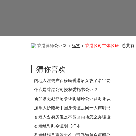
香港律师公证网
>
标签
>
香港公司主体公证
(总共有 
猜你喜欢
内地人注销户籍移民香港后又改了名字要
如何办理公证都是同一个人呢？
什么是香港公司授权委托书公证？
新加坡无犯罪记录证明翻译公证及海牙认
证用于申请中国永久居留手续
加拿大护照与中国身份证是同一人声明书
公证认证用于更改国内信息
香港人要卖房但是不能回内地怎么办理授
权委托书公证？
香港绝对判令证明书样本
香港结婚又离婚怎么办理香港单身证明公