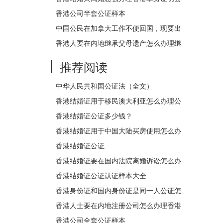
证用于国内买房？
香港公司半套公证样本
中国公民在加拿大工作不便回国，现要出
售房产怎么办理委托书公证认证？
香港人要在内地继承父母遗产怎么办理继
承遗产声明书律师楼公证呢？
推荐阅读
中华人民共和国公证法（全文）
香港结婚证用于移民澳大利亚怎么办理公
证认证？
香港结婚证公证多少钱？
香港结婚证用于中国大陆买房使用怎么办
理香港结婚证公证？
香港结婚证公证
香港结婚证要在国内法院离婚诉讼怎么办
理公证？
香港结婚证公证认证样本大全
香港身份证和国内身份证是同一人公证怎
么办理？
香港人士要在内地注册公司怎么办理香港
身份证公证？
香港公司全套公证样本