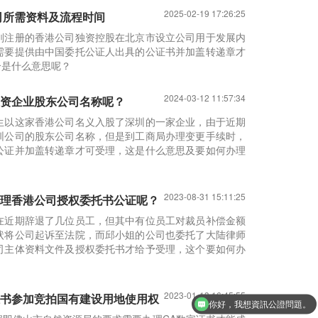
2025-02-19 17:26:25
司所需资料及流程时间
刚注册的香港公司独资控股在北京市设立公司用于发展内
需要提供由中国委托公证人出具的公证书并加盖转递章才
个是什么意思呢？
2024-03-12 11:57:34
资企业股东公司名称呢？
生以这家香港公司名义入股了深圳的一家企业，由于近期
圳公司的股东公司名称，但是到工商局办理变更手续时，
公证并加盖转递章才可受理，这是什么意思及要如何办理
2023-08-31 15:11:25
理香港公司授权委托书公证呢？
在近期辞退了几位员工，但其中有位员工对裁员补偿金额
状将公司起诉至法院，而邱小姐的公司也委托了大陆律师
司主体资料文件及授权委托书才给予受理，这个要如何办
你好，我想資訊公證問題。
2023-01-13 16:45:55
书参加竞拍国有建设用地使用权
香港結婚證公證可以代辦嗎？