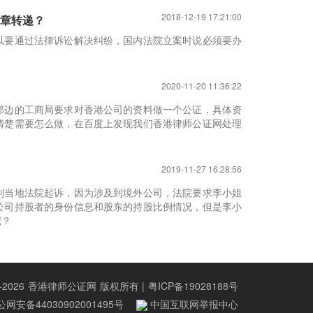
2018-12-19 17:21:00
章转递？
以要通过法律诉讼解决纠纷，国内法院立案时说必须要办
2020-11-20 11:36:22
那边的工商局要求对香港公司的资料做一个公证，具体资
清楚需要怎么做，在百度上发现我们香港律师公证网处理
2019-11-27 16:28:56
到当地法院起诉，因为涉及到境外公司，法院要求李小姐
公司持股者的身份信息和股东的持股比例情况，但是李小
呢？
-2026
香港律师公证网
版权所有 |
粤ICP备19028188号
网安备44030902001495号
中国互联网举报中心