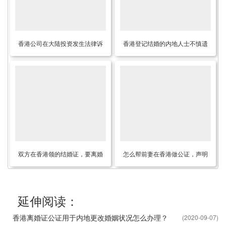
香港公司在大陆投资发生法律诉
香港登记结婚的内地人士不慎遗
讼时怎么办理公证？
失香港结婚证原件要怎么授权委
托他人补领呢？
双方在香港领的结婚证，要离婚
怎么帮前妻在香港做公证，声明
只能回香港办理手续吗？
内地房产为她一人单独所有而与
本人无关？
延伸阅读：
香港离婚证公证用于内地更改婚姻状况怎么办理？
(2020-09-07)