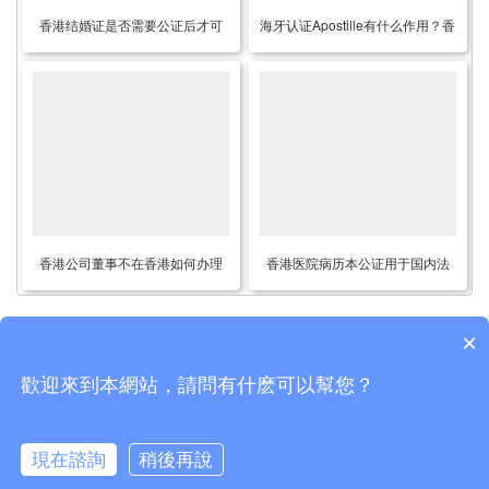
香港结婚证是否需要公证后才可
海牙认证Apostille有什么作用？香
以在内地使用？
港公司能办理海牙认证吗？
香港公司董事不在香港如何办理
香港医院病历本公证用于国内法
公证用于在深圳设立外商投资企
院诉讼作为证据使用
业呢？
×
歡迎來到本網站，請問有什麽可以幫您？
Copyright © 2015-2026
香港律师公证网
版权所有
粤公网安备44030902001495号
現在諮詢
稍後再說
热线：
0755-21036462
、
0755-21036562