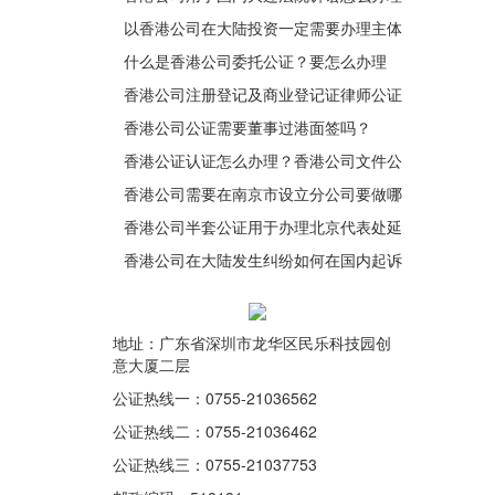
公证认证？
以香港公司在大陆投资一定需要办理主体
资格公证认证吗？
什么是香港公司委托公证？要怎么办理
呢？
香港公司注册登记及商业登记证律师公证
两个步骤轻松搞定
香港公司公证需要董事过港面签吗？
香港公证认证怎么办理？香港公司文件公
证有什么注意事项？
香港公司需要在南京市设立分公司要做哪
些资料的公证？
香港公司半套公证用于办理北京代表处延
期
香港公司在大陆发生纠纷如何在国内起诉
国内企业？
地址：广东省深圳市龙华区民乐科技园创
意大厦二层
公证热线一：0755-21036562
公证热线二：0755-21036462
公证热线三：0755-21037753