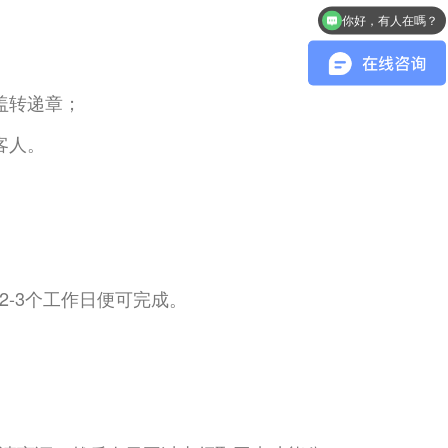
你好，有人在嗎？
盖转递章；
客人。
-3个工作日便可完成。