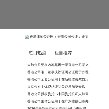
香港律师公证网
>
香港公司公证
> 正文
栏目热点
栏目推荐
大陆公司要在内地起诉一家香港公司怎么
办理其主体资格证明公证？
香港公司唯一董事决议证明公证用于办理
变更深圳公司有权签字人
香港公司全套公证用于在新疆维吾尔自治
区阿克苏市办理收购股权
香港公司主体资格证明公证及加章专递
香港公司授权委托书中国委托公证人加章
转递公证用于在内地法院诉讼
香港公司主体公证用于在广东省佛山市办
理申请数字证书参加竞拍国有建设用地使
2026年最新香港公司在内地佛山市投资