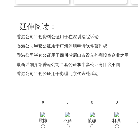
司被告知需要做公证，是不
的香港公司怎么办理其主体
是办理海牙认证就可以呢？
资格证明公证？
延伸阅读：
香港公司半套资料公证用于在深圳法院诉讼
香港公司半套公证用于广州深圳申请软件著作权
香港公司半套公证用于四川省眉山市设立外商投资企业之用
最新详细介绍香港公司全套公证和半套公证有什么不同
香港公司半套公证用于办理北京代表处延期
0
0
0
0
震惊
不解
愤怒
杯具