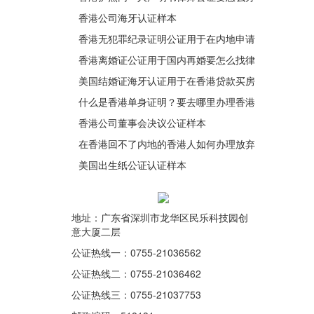
理
香港公司海牙认证样本
香港无犯罪纪录证明公证用于在内地申请
从事律师职业之用
香港离婚证公证用于国内再婚要怎么找律
师办理加章转递手续呢？
美国结婚证海牙认证用于在香港贷款买房
要怎么办理呢？
什么是香港单身证明？要去哪里办理香港
单身证明呢？
香港公司董事会决议公证样本
在香港回不了内地的香港人如何办理放弃
遗产继承声明公证呢？
美国出生纸公证认证样本
地址：广东省深圳市龙华区民乐科技园创
意大厦二层
公证热线一：0755-21036562
公证热线二：0755-21036462
公证热线三：0755-21037753