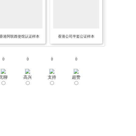
香港阿联酋使馆认证样本
香港公司半套公证样本
0
0
0
0
无聊
高兴
支持
超赞