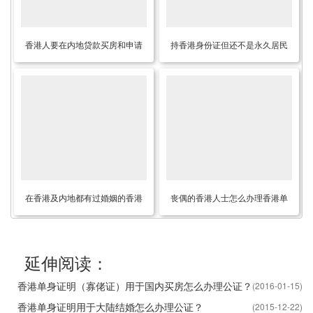
香港人要在内地贷款买房和申请
持香港身份证但还不是永久居民
减免契税怎么办理离异单身未婚
现要在内地买房怎么办理香港单
声明书公证呢？
身证明公证
在香港及内地都有过婚姻的香港
丧偶的香港人士怎么办理香港单
居民如何做单身声明公证用于内
身声明书转递公证用于内地再
地再婚？
婚？
延伸阅读：
香港单身证明（寡佬证）用于国内买房怎么办理公证？
(2016-01-15)
香港单身证明用于大陆结婚怎么办理公证？
(2015-12-22)