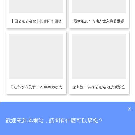
中国公证协会秘书长曹阳率团赴
最新消息：内地人士入境香港强
蒙古出席国际公证联盟亚委会第
制隔离14天检疫令继续延长至12
九次会议并访问日本
月31日
司法部发布关于2021年粤港澳大
深圳首个“共享公证站”在光明设立
湾区律师执业考试的公告
公证嵌入基层治理开启便民惠企
新局
×
歡迎來到本網站，請問有什麽可以幫您？
Copyright © 2015-2026
香港律师公证网
版权所有
粤公网安备44030902001495号