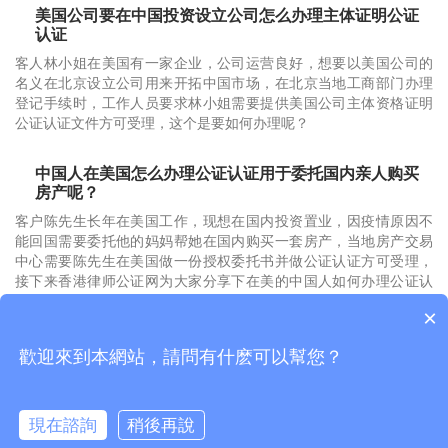
美国公司要在中国投资设立公司怎么办理主体证明公证
认证
客人林小姐在美国有一家企业，公司运营良好，想要以美国公司的
名义在北京设立公司用来开拓中国市场，在北京当地工商部门办理
登记手续时，工作人员要求林小姐需要提供美国公司主体资格证明
公证认证文件方可受理，这个是要如何办理呢？
中国人在美国怎么办理公证认证用于委托国内亲人购买
房产呢？
客户陈先生长年在美国工作，现想在国内投资置业，因疫情原因不
能回国需要委托他的妈妈帮她在国内购买一套房产，当地房产交易
中心需要陈先生在美国做一份授权委托书并做公证认证方可受理，
接下来香港律师公证网为大家分享下在美的中国人如何办理公证认
证委托国内亲人购买房产。
×
歡迎來到本網站，請問有什麽可以幫您？
Copyright © 2015-2026
香港律师公证网
版权所有
現在諮詢
稍後再說
粤公网安备44030902001495号